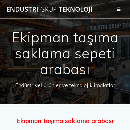
Skip
ENDÜSTRİ
GRUP
TEKNOLOJİ
to
content
Ekipman taşıma
saklama sepeti
arabası
Endüstriyel ürünler ve teknolojik imalatlar
Ekipman taşıma saklama arabası