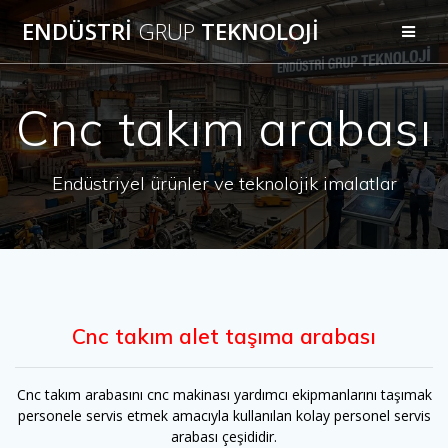
Skip
ENDÜSTRİ
GRUP
TEKNOLOJİ
to
content
Cnc takım arabası
Endüstriyel ürünler ve teknolojik imalatlar
Cnc takım alet taşıma arabası
Cnc takım arabasını cnc makinası yardımcı ekipmanlarını taşımak
personele servis etmek amacıyla kullanılan kolay personel servis
arabası çeşididir.