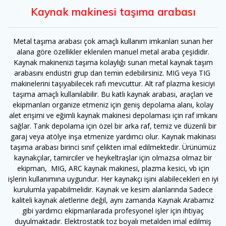
Kaynak makinesi taşıma arabası
Metal taşıma arabası çok amaçlı kullanım imkanları sunan her
alana göre özellikler eklenılen manuel metal araba çeşididir.
Kaynak makinenizi taşıma kolaylığı sunan metal kaynak taşım
arabasını endüstri grup dan temin edebilirsiniz. MIG veya TIG
makinelerini taşıyabilecek rafı mevcuttur. Alt raf plazma kesiciyi
taşıma amaçlı kullanılabilir. Bu katlı kaynak arabası, araçları ve
ekipmanları organize etmeniz için geniş depolama alanı, kolay
alet erişimi ve eğimli kaynak makinesi depolaması için raf imkanı
sağlar. Tank depolama için özel bir arka raf, temiz ve düzenli bir
garaj veya atölye inşa etmenize yardımcı olur. Kaynak makinası
taşıma arabası birinci sınıf çelikten imal edilmektedir. Ürünümüz
kaynakçılar, tamirciler ve heykeltraşlar için olmazsa olmaz bir
ekipman, MIG, ARC kaynak makinesi, plazma kesici, vb için
işlerin kullanımına uygundur. Her kaynakçı işini alabilecekleri en iyi
kurulumla yapabilmelidir. Kaynak ve kesim alanlarında Sadece
kaliteli kaynak aletlerine değil, aynı zamanda Kaynak Arabamız
gibi yardımcı ekipmanlarada profesyonel işler için ihtiyaç
duyulmaktadır. Elektrostatik toz boyalı metalden imal edilmiş