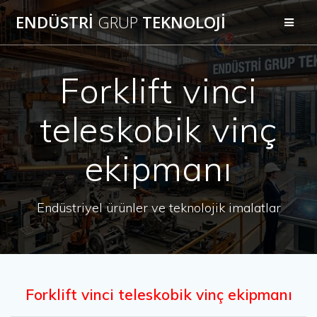
Skip
ENDÜSTRİ
GRUP
TEKNOLOJİ
to
content
Forklift vinci
teleskobik vinç
ekipmanı
Endüstriyel ürünler ve teknolojik imalatlar
Forklift vinci teleskobik vinç ekipmanı