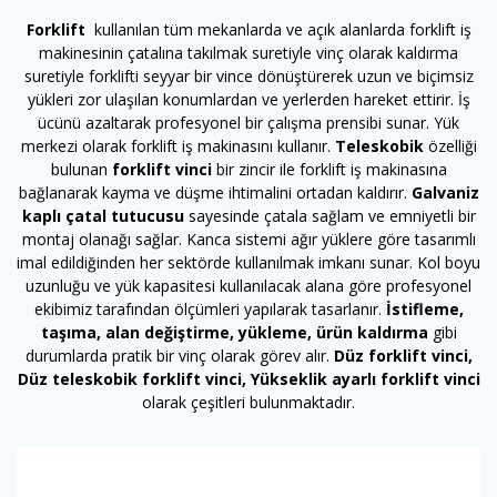
Forklift
kullanılan tüm mekanlarda ve açık alanlarda forklift iş
makinesinin çatalına takılmak suretiyle vinç olarak kaldırma
suretiyle forklifti seyyar bir vince dönüştürerek uzun ve biçimsiz
yükleri zor ulaşılan konumlardan ve yerlerden hareket ettirir. İş
ücünü azaltarak profesyonel bir çalışma prensibi sunar. Yük
merkezi olarak forklift iş makinasını kullanır.
Teleskobik
özelliği
bulunan
forklift vinci
bir zincir ile forklift iş makinasına
bağlanarak kayma ve düşme ihtimalini ortadan kaldırır.
Galvaniz
kaplı çatal tutucusu
sayesinde çatala sağlam ve emniyetli bir
montaj olanağı sağlar. Kanca sistemi ağır yüklere göre tasarımlı
imal edildiğinden her sektörde kullanılmak imkanı sunar. Kol boyu
uzunluğu ve yük kapasitesi kullanılacak alana göre profesyonel
ekibimiz tarafından ölçümleri yapılarak tasarlanır.
İstifleme,
taşıma, alan değiştirme, yükleme, ürün kaldırma
gibi
durumlarda pratik bir vinç olarak görev alır.
Düz forklift vinci,
Düz teleskobik forklift vinci, Yükseklik ayarlı forklift vinci
olarak çeşitleri bulunmaktadır.