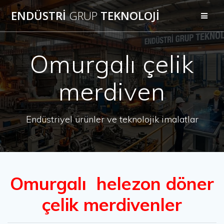
Skip
ENDÜSTRİ
GRUP
TEKNOLOJİ
to
content
Omurgalı çelik
merdiven
Endüstriyel ürünler ve teknolojik imalatlar
Omurgalı helezon döner
çelik merdivenler