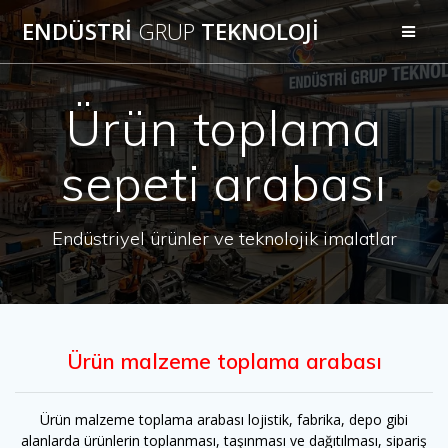
Skip
ENDÜSTRİ
GRUP
TEKNOLOJİ
to
content
Ürün toplama
sepeti arabası
Endüstriyel ürünler ve teknolojik imalatlar
Ürün malzeme toplama arabası
Ürün malzeme toplama arabası lojistik, fabrika, depo gibi
alanlarda ürünlerin toplanması, taşınması ve dağıtılması, sipariş