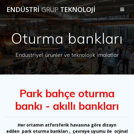
Skip
ENDÜSTRİ
GRUP
TEKNOLOJİ
to
content
Oturma bankları
Endüstriyel ürünler ve teknolojik imalatlar
Park bahçe oturma
bankı - akıllı bankları
Her ortamın atforsferik havasına göre dizayn
edilen park oturma bankları , çevreye uyumu ile orjinal