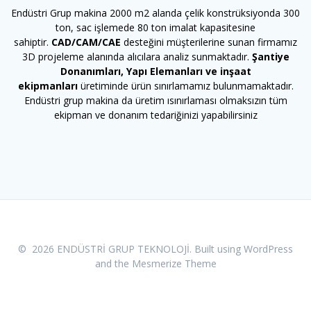
Endüstri Grup makina 2000 m2 alanda çelik konstrüksiyonda 300
ton, sac işlemede 80 ton imalat kapasitesine
sahiptir.
CAD/CAM/CAE
desteğini müşterilerine sunan firmamız
3D projeleme alanında alıcılara analiz sunmaktadır.
Şantiye
Donanımları, Yapı Elemanları ve inşaat
ekipmanları
üretiminde ürün sınırlamamız bulunmamaktadır.
Endüstri grup makina da üretim ısınırlaması olmaksızın tüm
ekipman ve donanım tedariğinizi yapabilirsiniz
© 2026 ENDÜSTRİ GRUP TEKNOLOJİ. Built using WordPress
and the
Mesmerize Theme